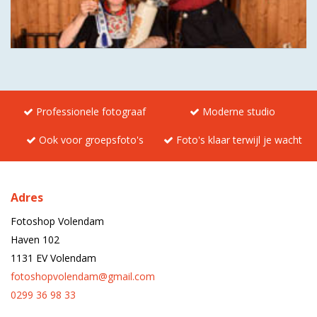
Professionele fotograaf
Moderne studio
Ook voor groepsfoto's
Foto's klaar terwijl je wacht
Adres
Fotoshop Volendam
Haven 102
1131 EV Volendam
fotoshopvolendam@gmail.com
0299 36 98 33